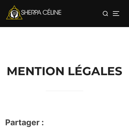
Aller
Rechercher :
au
PERM
contenu
MENTION LÉGALES
Partager :