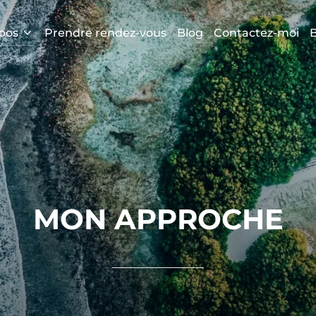
pos
Prendre rendez-vous
Blog
Contactez-moi
B
MON APPROCHE